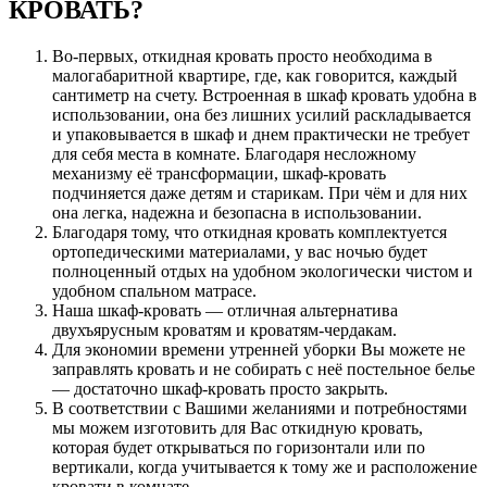
КРОВАТЬ?
Во-первых, откидная кровать просто необходима в
малогабаритной квартире, где, как говорится, каждый
сантиметр на счету. Встроенная в шкаф кровать удобна в
использовании, она без лишних усилий раскладывается
и упаковывается в шкаф и днем практически не требует
для себя места в комнате. Благодаря несложному
механизму её трансформации, шкаф-кровать
подчиняется даже детям и старикам. При чём и для них
она легка, надежна и безопасна в использовании.
Благодаря тому, что откидная кровать комплектуется
ортопедическими материалами, у вас ночью будет
полноценный отдых на удобном экологически чистом и
удобном спальном матрасе.
Наша шкаф-кровать — отличная альтернатива
двухъярусным кроватям и кроватям-чердакам.
Для экономии времени утренней уборки Вы можете не
заправлять кровать и не собирать с неё постельное белье
— достаточно шкаф-кровать просто закрыть.
В соответствии с Вашими желаниями и потребностями
мы можем изготовить для Вас откидную кровать,
которая будет открываться по горизонтали или по
вертикали, когда учитывается к тому же и расположение
кровати в комнате.