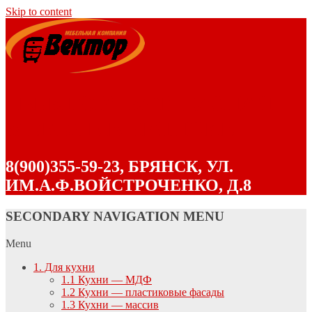
Skip to content
"ВЕКТОР" КОРПУСНАЯ
МЕБЕЛЬ В БРЯНСКЕ
8(900)355-59-23, БРЯНСК, УЛ.
ИМ.А.Ф.ВОЙСТРОЧЕНКО, Д.8
SECONDARY NAVIGATION MENU
Menu
1. Для кухни
1.1 Кухни — МДФ
1.2 Кухни — пластиковые фасады
1.3 Кухни — массив