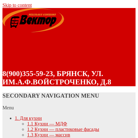
Skip to content
"ВЕКТОР" КОРПУСНАЯ
МЕБЕЛЬ В БРЯНСКЕ
8(900)355-59-23, БРЯНСК, УЛ.
ИМ.А.Ф.ВОЙСТРОЧЕНКО, Д.8
SECONDARY NAVIGATION MENU
Menu
1. Для кухни
1.1 Кухни — МДФ
1.2 Кухни — пластиковые фасады
1.3 Кухни — массив